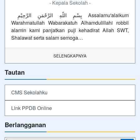
- Kepala Sekolah -
بِسْمِ اللّهِ الرَّحْمَنِ الرَّحِيْمِ Assalamu'alaikum
Warahmatullah Wabarakatuh Alhamdulillahi robbil
alamin kami panjatkan puji kehadirat Allah SWT,
Shalawat serta salam semoga…
SELENGKAPNYA
Tautan
CMS Sekolahku
Link PPDB Online
Berlangganan